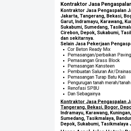
Kontraktor Jasa Pengaspalan
Kontraktor Jasa Pengaspalan Ja
Jakarta, Tangerang, Bekasi, Bo
Garut, Indramayu, Karawang, Ku
Sukabumi, Sumedang, Tasikmalay
Cirebon, Depok, Sukabumi, Tas
dan sekitarnya.
Selain Jasa Pekerjaan Pengaspa
Cor Beton Ready Mix
Pemasangan/perbaikan Paving
Pemasangan Grass Block
Pemasangan Kansteen
Pembuatan Saluran Air/Draina
Pemasangan Turap Batu Kali
Pengurugan tanah merah/tanah
Renofasi SPBU
Dan Sebagainya
Kontraktor Jasa Pengaspalan Ja
Tangerang, Bekasi, Bogor, Dep
Indramayu, Karawang, Kuningan,
Sumedang, Tasikmalaya, Bandung
Depok, Sukabumi, Tasikmalaya 