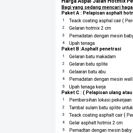
Harga Aspal Jalan Hotmix P
Bagi yang sedang mencari haga t
Paket A : Pelapisan asphalt hot
Teack coating asphal cair ( Per
Gelaran hotmix 2 cm
Pemadatan dengan mesin baby 
Upah tenaga
Paket B :Asphalt penetrasi
Gelaran batu makadam
Gelaran batu splite
Gelaaran batu abu
Pemadatan dengan mesin wall
Upah tenaga kerja
Paket C : ( Pelapisan ulang atau
Pembersihan lokasi pekerjaan
Tambal sulam batu splite untu
Teack coating asphalt cair { Pe
Gelar asphalt hotmix 2 cm
Pemadtan dengan mesin baby r