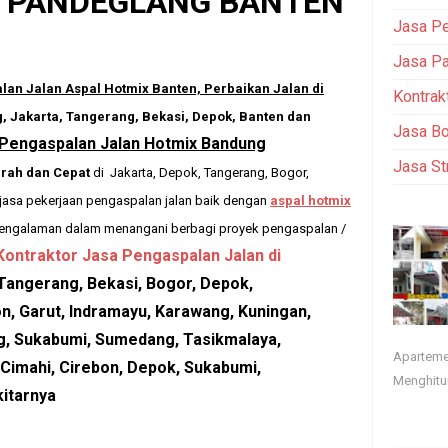
 PANDEGLANG BANTEN
Jasa Pe
Jasa Pa
lan Jalan Aspal Hotmix Banten, Perbaikan Jalan
di
Kontrak
 Jakarta, Tangerang, Bekasi, Depok, Banten dan
Jasa Bo
Pengaspalan Jalan Hotmix Bandung
Jasa St
rah dan Cepat
di Jakarta, Depok, Tangerang, Bogor,
jasa pekerjaan pengaspalan jalan baik dengan
aspal hotmix
pengalaman dalam menangani berbagi proyek pengaspalan /
Kontraktor Jasa Pengaspalan Jalan di
 Tangerang, Bekasi, Bogor, Depok,
on, Garut, Indramayu, Karawang, Kuningan,
g, Sukabumi, Sumedang, Tasikmalaya,
Apartemen
 Cimahi, Cirebon, Depok, Sukabumi,
Menghitu
itarnya