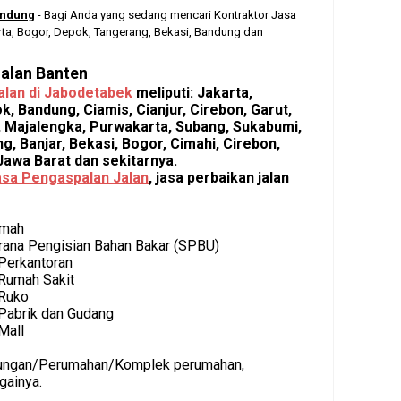
andung
- Bagi Anda yang sedang mencari Kontraktor Jasa
rta, Bogor, Depok, Tangerang, Bekasi, Bandung dan
Jalan Banten
alan di Jabodetabek
meliputi: Jakarta,
ok, Bandung,
Ciamis, Cianjur, Cirebon, Garut,
 Majalengka, Purwakarta, Subang, Sukabumi,
, Banjar, Bekasi, Bogor, Cimahi, Cirebon,
awa Barat dan sekitarnya.
asa Pengaspalan
Jalan
, jasa perbaikan jalan
umah
ana Pengisian Bahan Bakar (SPBU)
Perkantoran
 Rumah Sakit
 Ruko
Pabrik dan Gudang
Mall
kungan/Perumahan/Komplek perumahan,
gainya.