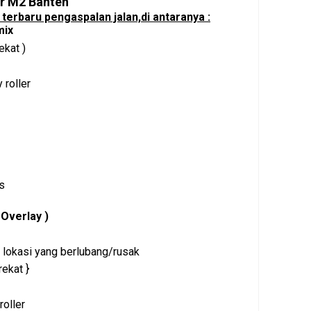
er M2 Banten
erbaru pengaspalan jalan,di antaranya :
mix
ekat )
roller
s
 Overlay )
k lokasi yang berlubang/rusak
rekat }
oller