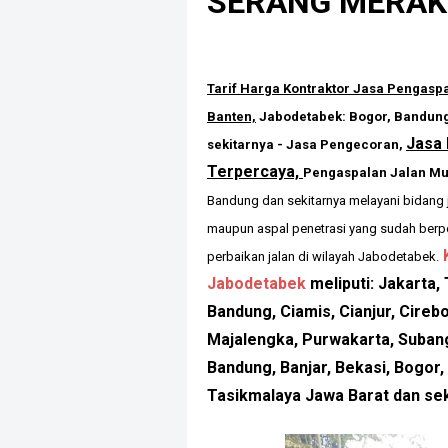
SERANG MERAK
Tarif Harga Kontraktor
Jasa Pengaspa
Banten,
Jabodetabek: Bogor, Bandung,
Jasa 
sekitarnya -
Jasa Pe
ngecoran
,
Terpercaya,
Pengaspalan Jalan
Mu
Bandung dan sekitarnya
melayani bidang 
maupun aspal penetrasi yang sudah ber
perbaikan jalan di wilayah Jabodetabek.
Jabodetabek
meliputi: Jakarta,
Bandung,
Ciamis, Cianjur, Cireb
Majalengka, Purwakarta, Suban
Bandung, Banjar, Bekasi, Bogor,
Tasikmalaya Jawa Barat dan sek