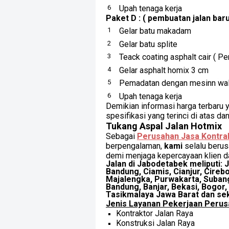
Upah tenaga kerja
Paket D : ( pembuatan jalan baru
Gelar batu makadam
Gelar batu splite
Teack coating asphalt cair ( Pe
Gelar asphalt homix 3 cm
Pemadatan dengan mesinn wal
Upah tenaga kerja
Demikian informasi harga terbaru 
spesifikasi yang terinci di atas 
Tukang Aspal Jalan Hotmix
Sebagai
Perusahan Jasa Kontra
berpengalaman,
kami
selalu beru
demi menjaga kepercayaan klien da
Jalan di Jabodetabek meliputi: 
Bandung,
Ciamis, Cianjur, Cireb
Majalengka, Purwakarta, Suban
Bandung, Banjar, Bekasi, Bogor,
Tasikmalaya Jawa Barat dan sek
Jenis Layanan Pekerjaan Perusa
Kontraktor Jalan Raya
Konstruksi Jalan Raya