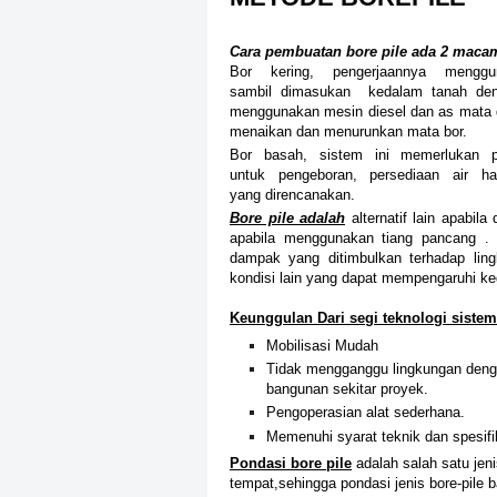
Cara pembuatan bore pile ada 2 macam
Bor kering, pengerjaannya mengg
sambil
dimasukan
kedalam tanah deng
menggunakan mesin
diesel dan as mata 
menaikan dan
menurunkan mata bor.
Bor basah, sistem ini memerlukan p
untuk
pengeboran, persediaan air 
yang
direncanakan.
Bore pile adalah
alternatif lain apabil
apabila menggunakan tiang pancang . S
dampak yang ditimbulkan terhadap lingk
kondisi lain yang dapat mempengaruhi keg
Keunggulan Dari segi teknologi siste
Mobilisasi Mudah
Tidak mengganggu lingkungan denga
bangunan sekitar proyek.
Pengoperasian alat sederhana.
Memenuhi syarat teknik dan spesif
Pondasi bore pile
adalah salah satu jeni
tempat,sehingga pondasi jenis bore-pile b