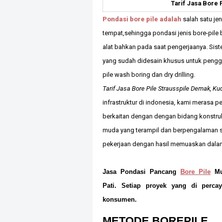
Tarif Jasa Bore 
Pondasi bore pile adalah
salah satu jen
tempat,sehingga pondasi jenis bore-pile b
alat bahkan pada saat pengerjaanya. Sist
yang sudah didesain khusus untuk peng
pile wash boring dan dry drilling.
Tarif Jasa Bore Pile Strausspile Demak, Kud
infrastruktur di indonesia, kami merasa 
berkaitan dengan dengan bidang konstruks
muda yang terampil dan berpengalaman se
pekerjaan dengan hasil memuaskan dalam
Jasa Pondasi Pancang
Bore Pile
Mur
Pati.
Setiap proyek yang di perca
konsumen.
METODE BOREPILE