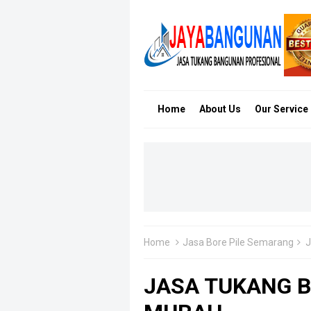
Home
About Us
Our Service
Home
Jasa Bore Pile Semarang
JASA TUKANG B