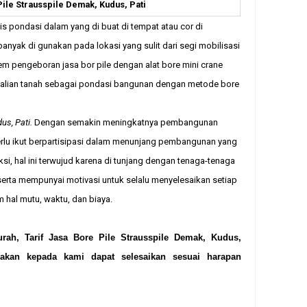
Pile Strausspile Demak, Kudus, Pati
is pondasi dalam yang di buat di tempat atau cor di
anyak di gunakan pada lokasi yang sulit dari segi mobilisasi
em pengeboran jasa bor pile dengan alat bore mini crane
galian tanah sebagai pondasi bangunan dengan metode bore
us, Pati
.
Dengan semakin meningkatnya pembangunan
perlu ikut berpartisipasi dalam menunjang pembangunan yang
i, hal ini terwujud karena di tunjang dengan tenaga-tenaga
rta mempunyai motivasi untuk selalu menyelesaikan setiap
 hal mutu, waktu, dan biaya.
ah, Tarif Jasa Bore Pile Strausspile Demak, Kudus,
yakan kepada kami dapat selesaikan sesuai harapan