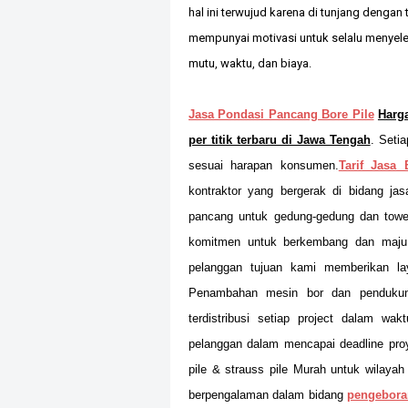
hal ini terwujud karena di tunjang denga
mempunyai motivasi untuk selalu menyel
mutu, waktu, dan biaya.
Jasa Pondasi Pancang Bore Pile
Harga
per titik terbaru di Jawa Tengah
.
Setia
sesuai harapan konsumen.
Tarif Jasa 
kontraktor yang bergerak di bidang jas
pancang untuk gedung-gedung dan tower
komitmen untuk berkembang dan maju
pelanggan tujuan kami memberikan l
Penambahan mesin bor dan pendukung
terdistribusi setiap project dalam w
pelanggan dalam mencapai deadline pro
pile & strauss pile Murah untuk wilayah
berpengalaman dalam bidang
pengebora