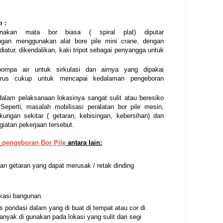
 :
unakan mata bor biasa ( spiral plat) diputar
an menggunakan alat bore pile mini crane, dengan
diatur, dikendalikan, kaki tripot sebagai penyangga untuk
ompa air untuk sirkulasi dan airnya yang dipakai
harus cukup untuk mencapai kedalaman pengeboran
a dalam pelaksanaan lokasinya sangat sulit atau beresiko
eperti, masalah mobilisasi peralatan bor pile mesin,
ungan sekitar ( getaran, kebisingan, kebersihan) dan
iatan pekerjaan tersebut.
m
pengeboran Bor Pile
antara lain:
n getaran yang dapat merusak / retak dinding
ikasi bangunan.
s pondasi dalam yang di buat di tempat atau cor di
anyak di gunakan pada lokasi yang sulit dari segi