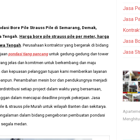
Jasa Pe
Jasa Pa
dasi Bore Pile Strauss Pile di Semarang, Demak,
Kontrak
a Tengah.
Harga bore pile strauss pile per meter, harga
Jasa Bo
Jawa Tengah
. Perusahaan kontraktor yang bergerak di bidang
Jasa St
rjaan
pondasi tiang pancang
untuk gedung-gedung dan tower
 yang jelas dan komitmen untuk berkembang dan maju
 dan kepuasan pelanggan tujuan kami memberikan layanan
apanpun. Penambahan mesin bor dan pendukungnya menjadi
terdistribusi setiap project dalam waktu yang bersamaan,
nggan dalam mencapai deadline proyek pekerjaan.
Jasa
e & strauss pile Murah untuk wilayah Banten dan sekitarya.
Apartemen
rpengalaman dalam bidang pengeboran pembuatan pondasi
Menghitu
uk segala medan.